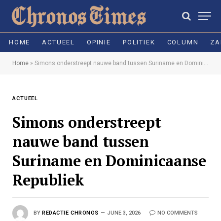
HOME
ACTUEEL
OPINIE
POLITIEK
COLUMN
ZA
Home
»
Simons onderstreept nauwe band tussen Suriname en Dominicaanse Republiek
ACTUEEL
Simons onderstreept
nauwe band tussen
Suriname en Dominicaanse
Republiek
BY
REDACTIE CHRONOS
JUNE 3, 2026
NO COMMENTS