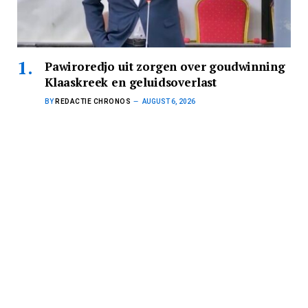
Pawiroredjo uit zorgen over goudwinning
Klaaskreek en geluidsoverlast
BY
REDACTIE CHRONOS
AUGUST 6, 2026
NPS-fractieleider Jerrel Pawiroredjo heeft vandaag in De
Nationale Assemblee (DNA) vragen gesteld…