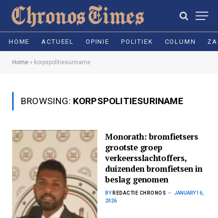
HOME
ACTUEEL
OPINIE
POLITIEK
COLUMN
ZA
Home
»
korpspolitiesuriname
BROWSING:
KORPSPOLITIESURINAME
Monorath: bromfietsers
grootste groep
verkeersslachtoffers,
duizenden bromfietsen in
beslag genomen
BY
REDACTIE CHRONOS
JANUARY 16,
2026