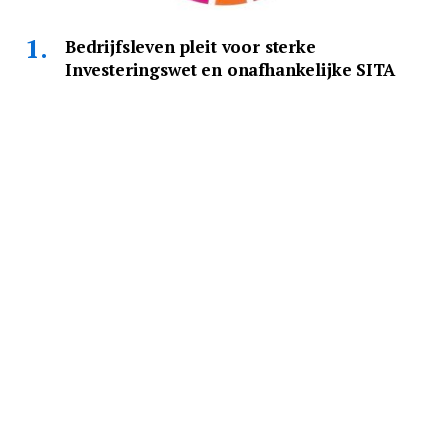
Bedrijfsleven pleit voor sterke
Investeringswet en onafhankelijke SITA
BY
REDACTIE CHRONOS
AUGUST 8, 2026
De Surinaamse economie heeft dringend behoefte aan een
modern, transparant en internationaal…