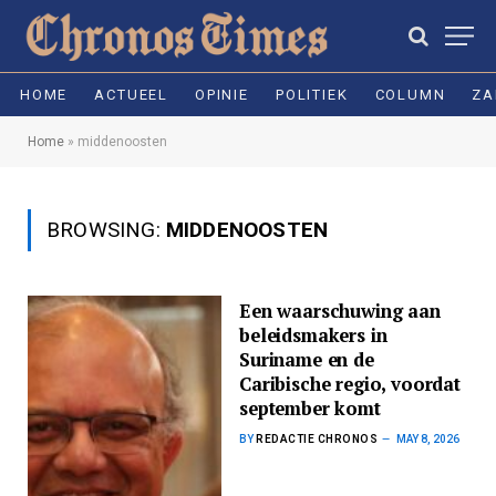
HOME
ACTUEEL
OPINIE
POLITIEK
COLUMN
ZA
Home
»
middenoosten
BROWSING:
MIDDENOOSTEN
Een waarschuwing aan
beleidsmakers in
Suriname en de
Caribische regio, voordat
september komt
BY
REDACTIE CHRONOS
MAY 8, 2026