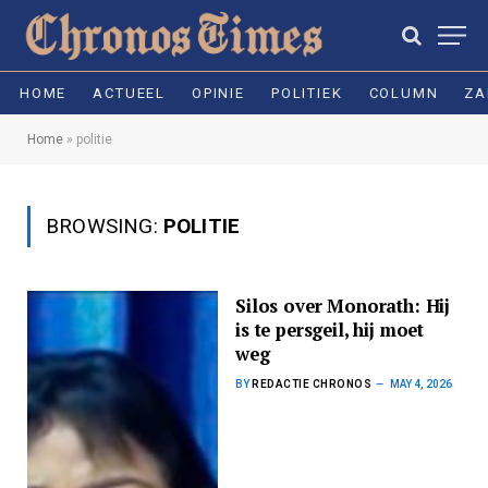
HOME
ACTUEEL
OPINIE
POLITIEK
COLUMN
ZA
Home
»
politie
BROWSING:
POLITIE
Silos over Monorath: Hij
is te persgeil, hij moet
weg
BY
REDACTIE CHRONOS
MAY 4, 2026