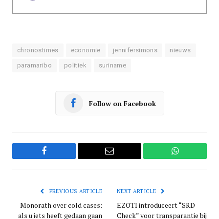
chronostimes
economie
jennifersimons
nieuws
paramaribo
politiek
suriname
Follow on Facebook
Facebook
Email
WhatsApp
PREVIOUS ARTICLE
NEXT ARTICLE
Monorath over cold cases:
EZOTI introduceert “SRD
als u iets heeft gedaan gaan
Check” voor transparantie bij