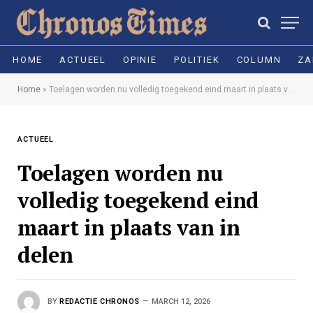
HOME
ACTUEEL
OPINIE
POLITIEK
COLUMN
ZA
Home
»
Toelagen worden nu volledig toegekend eind maart in plaats van in delen
ACTUEEL
Toelagen worden nu
volledig toegekend eind
maart in plaats van in
delen
BY
REDACTIE CHRONOS
MARCH 12, 2026