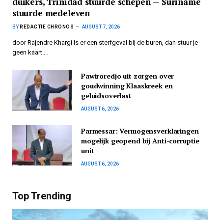
duikers, Trinidad stuurde schepen — Suriname
stuurde medeleven
BY
REDACTIE CHRONOS
AUGUST 7, 2026
door Rajendre Khargi Is er een sterfgeval bij de buren, dan stuur je
geen kaart.…
Pawiroredjo uit zorgen over
goudwinning Klaaskreek en
geluidsoverlast
AUGUST 6, 2026
Parmessar: Vermogensverklaringen
mogelijk geopend bij Anti-corruptie
unit
AUGUST 6, 2026
Top Trending