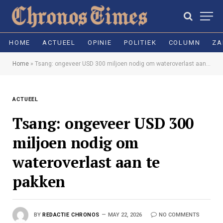
HOME
ACTUEEL
OPINIE
POLITIEK
COLUMN
ZA
Home
»
Tsang: ongeveer USD 300 miljoen nodig om wateroverlast aan te pakken
ACTUEEL
Tsang: ongeveer USD 300
miljoen nodig om
wateroverlast aan te
pakken
BY
REDACTIE CHRONOS
MAY 22, 2026
NO COMMENTS