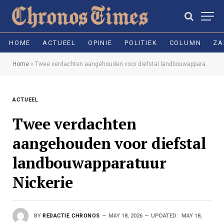
HOME
ACTUEEL
OPINIE
POLITIEK
COLUMN
ZA
Home
»
Twee verdachten aangehouden voor diefstal landbouwapparatuur Nickerie
ACTUEEL
Twee verdachten
aangehouden voor diefstal
landbouwapparatuur
Nickerie
BY
REDACTIE CHRONOS
MAY 18, 2026
UPDATED:
MAY 18,