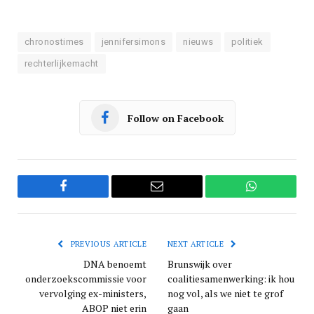
chronostimes
jennifersimons
nieuws
politiek
rechterlijkemacht
Follow on Facebook
Facebook
Email
WhatsApp
PREVIOUS ARTICLE
NEXT ARTICLE
DNA benoemt
Brunswijk over
onderzoekscommissie voor
coalitiesamenwerking: ik hou
vervolging ex-ministers,
nog vol, als we niet te grof
ABOP niet erin
gaan