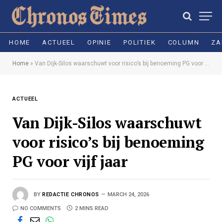
HOME
ACTUEEL
OPINIE
POLITIEK
COLUMN
ZA
Home
»
Van Dijk-Silos waarschuwt voor risico’s bij benoeming PG voor vijf jaar
ACTUEEL
Van Dijk-Silos waarschuwt
voor risico’s bij benoeming
PG voor vijf jaar
BY
REDACTIE CHRONOS
MARCH 24, 2026
NO COMMENTS
2 MINS READ