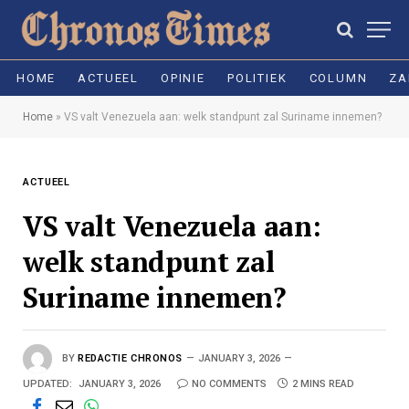
HOME
ACTUEEL
OPINIE
POLITIEK
COLUMN
ZA
Home
»
VS valt Venezuela aan: welk standpunt zal Suriname innemen?
ACTUEEL
VS valt Venezuela aan:
welk standpunt zal
Suriname innemen?
BY
REDACTIE CHRONOS
JANUARY 3, 2026
UPDATED:
JANUARY 3, 2026
NO COMMENTS
2 MINS READ