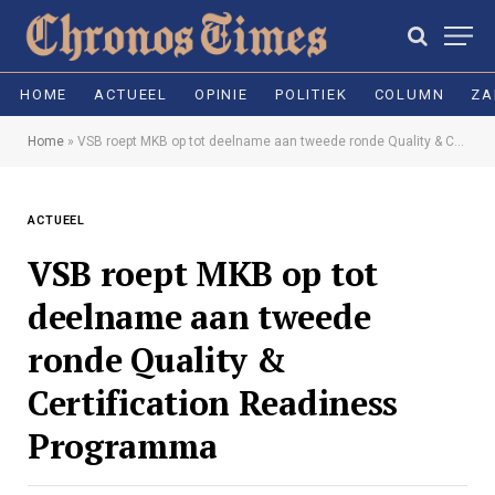
HOME
ACTUEEL
OPINIE
POLITIEK
COLUMN
ZA
Home
»
VSB roept MKB op tot deelname aan tweede ronde Quality & Certification Readiness Programma
ACTUEEL
VSB roept MKB op tot
deelname aan tweede
ronde Quality &
Certification Readiness
Programma