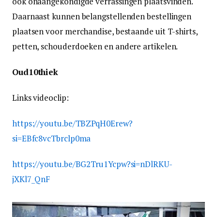
ook onaangekondigde verrassingen plaatsvinden.
Daarnaast kunnen belangstellenden bestellingen
plaatsen voor merchandise, bestaande uit T-shirts,
petten, schouderdoeken en andere artikelen.
Oud10thiek
Links videoclip:
https://youtu.be/TBZPqH0Erew?
si=EBfc8vcTbrclp0ma
https://youtu.be/BG2Tru1Ycpw?si=nDlRKU-
jXKl7_QnF