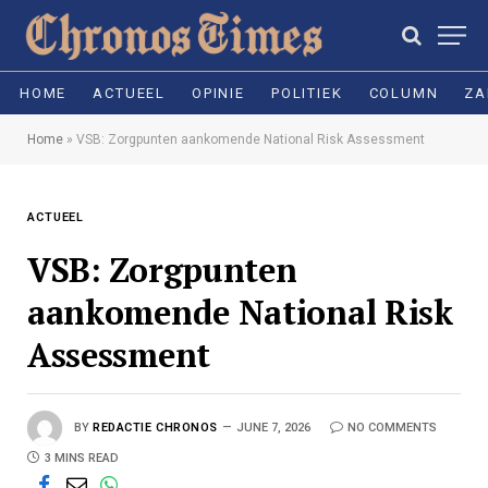
HOME
ACTUEEL
OPINIE
POLITIEK
COLUMN
ZA
Home
»
VSB: Zorgpunten aankomende National Risk Assessment
ACTUEEL
VSB: Zorgpunten
aankomende National Risk
Assessment
BY
REDACTIE CHRONOS
JUNE 7, 2026
NO COMMENTS
3 MINS READ