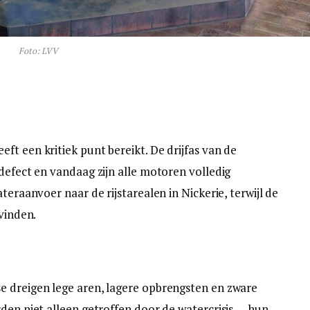
Foto: LVV
t een kritiek punt bereikt. De drijfas van de
defect en vandaag zijn alle motoren volledig
teraanvoer naar de rijstarealen in Nickerie, terwijl de
evinden.
e dreigen lege aren, lagere opbrengsten en zware
den niet alleen getroffen door de watercrisis — hun