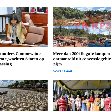
thouders Commewijne
Meer dan 200 illegale kampen
rate, wachten 6 jaren op
ontmanteld uit concessiegebi
assing
ZiJin
AUGUST 6, 2026