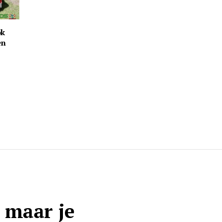
ok
en
 maar je