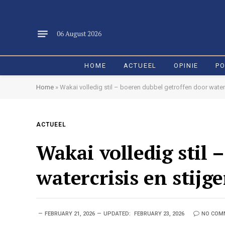
06 August 2026
HOME
ACTUEEL
OPINIE
PO
Home
»
Wakai volledig stil – boeren dubbel getroffen door water
ACTUEEL
Wakai volledig stil 
watercrisis en stij
FEBRUARY 21, 2026
UPDATED:
FEBRUARY 23, 2026
NO COM