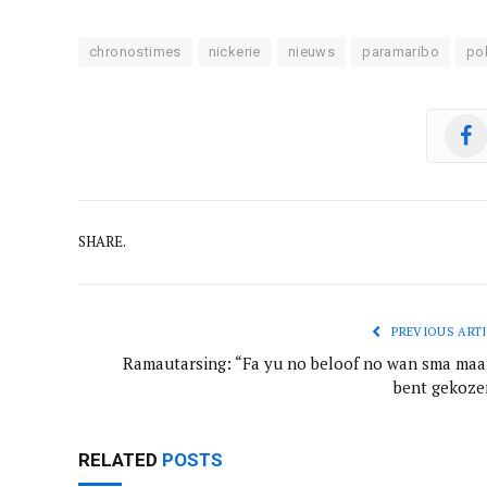
chronostimes
nickerie
nieuws
paramaribo
pol
SHARE.
PREVIOUS ARTI
Ramautarsing: “Fa yu no beloof no wan sma maar
bent gekoze
RELATED
POSTS