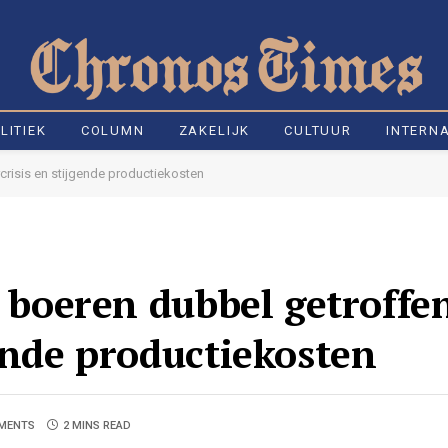
LITIEK
COLUMN
ZAKELIJK
CULTUUR
INTERN
crisis en stijgende productiekosten
– boeren dubbel getroffe
gende productiekosten
MENTS
2 MINS READ