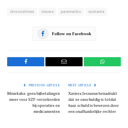
chronostimes
nieuws
paramaribo
suriname
Follow on Facebook
Facebook
Email
WhatsApp
PREVIOUS ARTICLE
NEXT ARTICLE
Misiekaba: geen bijbetalingen
Xaviera Jessurun benadrukt
meer voor SZF-verzekerden
dat ze onschuldig is totdat
bij operaties en
haar schuld is bewezen door
medicamenten
een onafhankelijke rechter