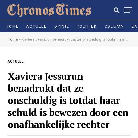
HOME
ACTUEEL
OPINIE
POLITIEK
COLUMN
ZA
Home
»
Xaviera Jessurun benadrukt dat ze onschuldig is totdat haar schuld is bewezen door een onafhankelijke rechter
ACTUEEL
Xaviera Jessurun
benadrukt dat ze
onschuldig is totdat haar
schuld is bewezen door een
onafhankelijke rechter