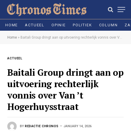
HOME
ACTUEEL
OPINIE
POLITIEK
COLUMN
ZA
Home
»
Baitali Group dringt aan op uitvoering rechterlijk vonnis over Van ’t Hogerhuysstraat
ACTUEEL
Baitali Group dringt aan op
uitvoering rechterlijk
vonnis over Van ’t
Hogerhuysstraat
BY
REDACTIE CHRONOS
JANUARY 14, 2026