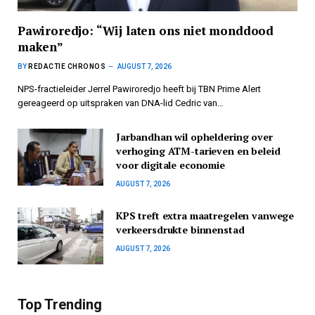
Pawiroredjo: “Wij laten ons niet monddood
maken”
BY
REDACTIE CHRONOS
AUGUST 7, 2026
NPS-fractieleider Jerrel Pawiroredjo heeft bij TBN Prime Alert
gereageerd op uitspraken van DNA-lid Cedric van…
Jarbandhan wil opheldering over
verhoging ATM-tarieven en beleid
voor digitale economie
AUGUST 7, 2026
KPS treft extra maatregelen vanwege
verkeersdrukte binnenstad
AUGUST 7, 2026
Top Trending