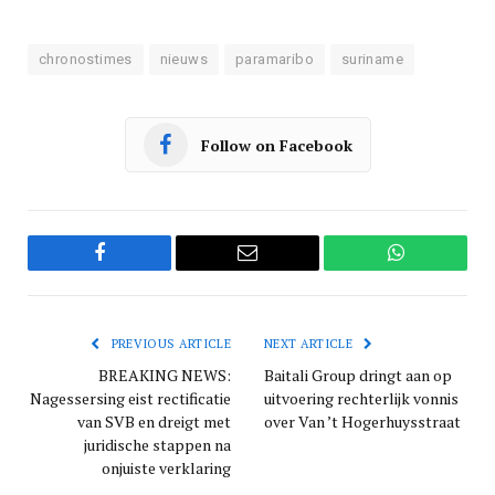
chronostimes
nieuws
paramaribo
suriname
Follow on Facebook
Facebook
Email
WhatsApp
PREVIOUS ARTICLE
NEXT ARTICLE
BREAKING NEWS:
Baitali Group dringt aan op
Nagessersing eist rectificatie
uitvoering rechterlijk vonnis
van SVB en dreigt met
over Van ’t Hogerhuysstraat
juridische stappen na
onjuiste verklaring