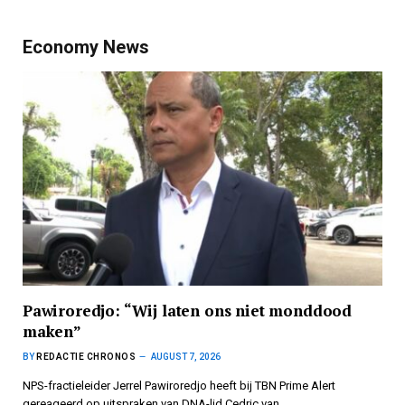
Economy News
Pawiroredjo: “Wij laten ons niet monddood
maken”
BY
REDACTIE CHRONOS
AUGUST 7, 2026
NPS-fractieleider Jerrel Pawiroredjo heeft bij TBN Prime Alert
gereageerd op uitspraken van DNA-lid Cedric van…