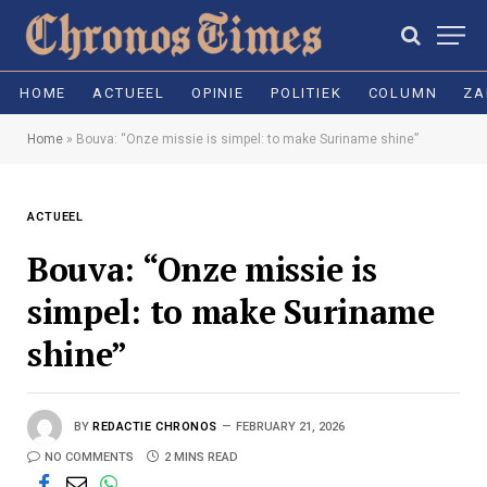
HOME
ACTUEEL
OPINIE
POLITIEK
COLUMN
ZA
Home
»
Bouva: “Onze missie is simpel: to make Suriname shine”
ACTUEEL
Bouva: “Onze missie is
simpel: to make Suriname
shine”
BY
REDACTIE CHRONOS
FEBRUARY 21, 2026
NO COMMENTS
2 MINS READ