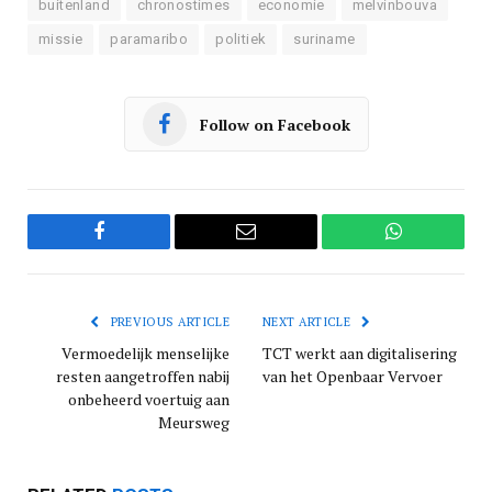
buitenland
chronostimes
economie
melvinbouva
missie
paramaribo
politiek
suriname
Follow on Facebook
Facebook
Email
WhatsApp
PREVIOUS ARTICLE
NEXT ARTICLE
Vermoedelijk menselijke
TCT werkt aan digitalisering
resten aangetroffen nabij
van het Openbaar Vervoer
onbeheerd voertuig aan
Meursweg