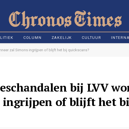
LITIEK
COLUMN
ZAKELIJK
CULTUUR
INTERN
neer zal Simons ingrijpen of blijft het bij quickscans?
ieschandalen bij LVV wo
ngrijpen of blijft het bi