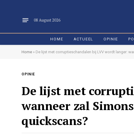
08 August 2026
HOME
ACTUEEL
OPINIE
PO
Home
»
De lijst met corruptieschandalen bij LVV wordt langer: wan
OPINIE
De lijst met corrupt
wanneer zal Simons i
quickscans?