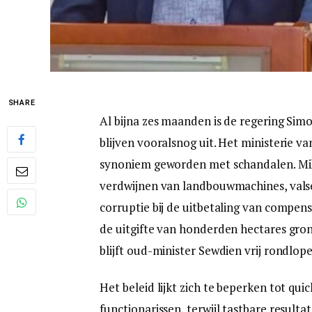
SHARE
Al bijna zes maanden is de regering Si
blijven vooralsnog uit. Het ministerie va
synoniem geworden met schandalen. Milj
verdwijnen van landbouwmachines, vals
corruptie bij de uitbetaling van compens
de uitgifte van honderden hectares gron
blijft oud-minister Sewdien vrij rondlope
Het beleid lijkt zich te beperken tot q
functionarissen, terwijl tastbare resulta