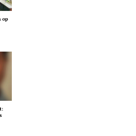
 op
t:
s