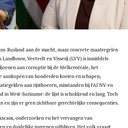
mons-Rusland aan de macht, maar concrete maatregelen
n Landbouw, Veeteelt en Visserij (LVV) is inmiddels
oenen aan corruptie bij de Melkcentrale, het
e aankopen van honderden koeien en schapen,
atiegelden aan rijstboeren, misstanden bij FAI NV en
d in West-Suriname: de lijst is schokkend en lang. Toch
n en zijn er geen zichtbare gerechtelijke consequenties.
uickscans, onderzoeken en het vervangen van
ten en duidelijke ingrepen uitblijven. Het volk vraagt