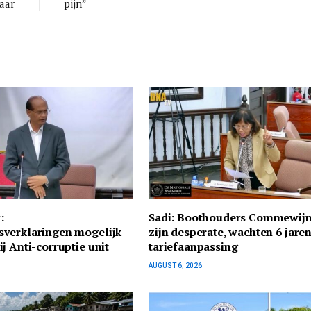
baar
pijn”
:
Sadi: Boothouders Commewij
verklaringen mogelijk
zijn desperate, wachten 6 jare
j Anti-corruptie unit
tariefaanpassing
AUGUST 6, 2026