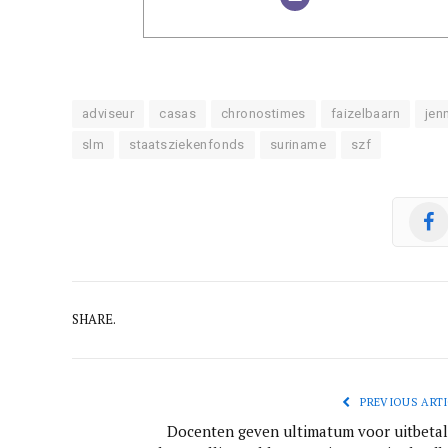
adviseur
casas
chronostimes
faizelbaarn
jen
slm
staatsziekenfonds
suriname
szf
SHARE.
PREVIOUS ARTI
Docenten geven ultimatum voor uitbetal