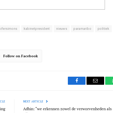
nifersimons
kabinetpresident
nieuws
paramaribo
politiek
Follow on Facebook
Facebook
Email
CLE
NEXT ARTICLE
ing
Adhin: “we erkennen zowel de verworvenheden als 