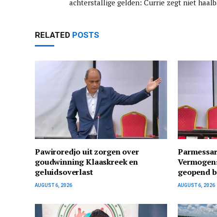
achterstallige gelden: Currie zegt niet haal
RELATED
POSTS
Pawiroredjo uit zorgen over
Parmessar
goudwinning Klaaskreek en
Vermogens
geluidsoverlast
geopend bi
AUGUST 6, 2026
AUGUST 6, 2026