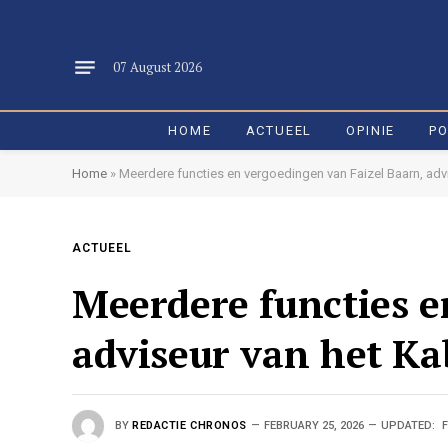
07 August 2026
HOME
ACTUEEL
OPINIE
PO
Home
»
Meerdere functies en vergoedingen van Faizel Baarn, adv
ACTUEEL
Meerdere functies e
adviseur van het Ka
BY
REDACTIE CHRONOS
FEBRUARY 25, 2026
UPDATED:
F