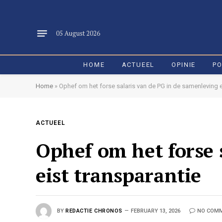
05 August 2026
HOME
ACTUEEL
OPINIE
PO
Home
»
Ophef om het forse salaris van de PG in de samenleving e
ACTUEEL
Ophef om het forse 
eist transparantie
BY
REDACTIE CHRONOS
FEBRUARY 13, 2026
NO COM