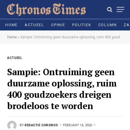
HOME
ACTUEEL
OPINIE
POLITIEK
COLUMN
ZA
Home
»
Sampie: Ontruiming geen duurzame oplossing, ruim 400 goudzoekers dreigen brodeloos te worden
ACTUEEL
Sampie: Ontruiming geen
duurzame oplossing, ruim
400 goudzoekers dreigen
brodeloos te worden
BY
REDACTIE CHRONOS
FEBRUARY 14, 2026