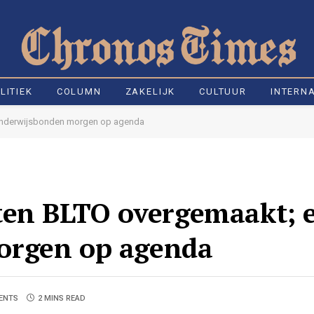
LITIEK
COLUMN
ZAKELIJK
CULTUUR
INTERN
 onderwijsbonden morgen op agenda
ten BLTO overgemaakt; e
orgen op agenda
ENTS
2 MINS READ