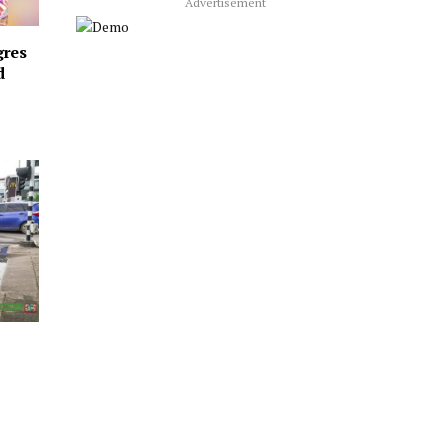
Advertisement
gres
d