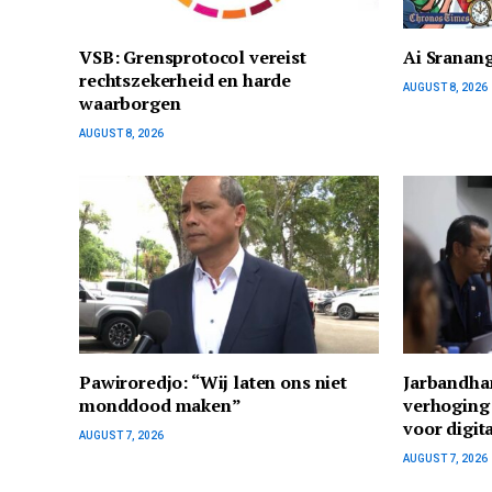
VSB: Grensprotocol vereist
Ai Sranan
rechtszekerheid en harde
AUGUST 8, 2026
waarborgen
AUGUST 8, 2026
Pawiroredjo: “Wij laten ons niet
Jarbandha
monddood maken”
verhoging
voor digit
AUGUST 7, 2026
AUGUST 7, 2026