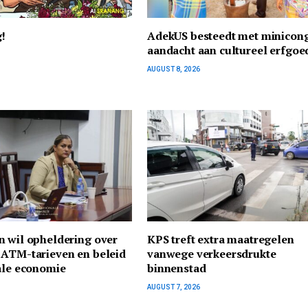
g!
AdekUS besteedt met minicon
aandacht aan cultureel erfgoe
AUGUST 8, 2026
n wil opheldering over
KPS treft extra maatregelen
 ATM-tarieven en beleid
vanwege verkeersdrukte
ale economie
binnenstad
AUGUST 7, 2026