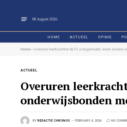
08 August 2026
HOME
ACTUEEL
OPINIE
PO
Home
»
Overuren leerkrachten BLTO overgemaakt; eisen andere
ACTUEEL
Overuren leerkrach
onderwijsbonden m
BY
REDACTIE CHRONOS
FEBRUARY 4, 2026
NO COMM