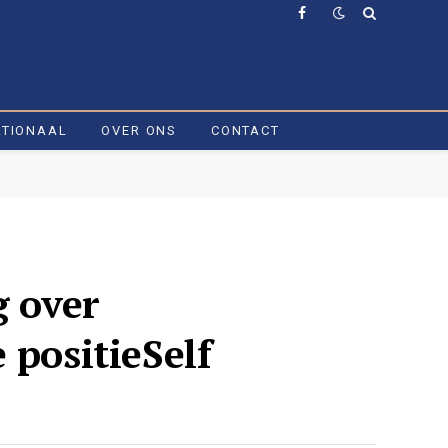
Facebook
ATIONAAL
OVER ONS
CONTACT
g over
 positieSelf