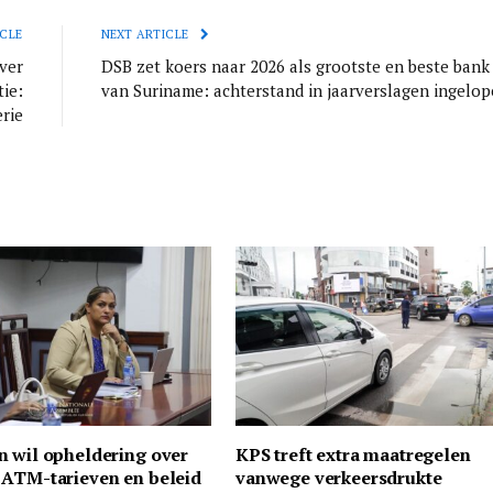
CLE
NEXT ARTICLE
ver
DSB zet koers naar 2026 als grootste en beste bank
tie:
van Suriname: achterstand in jaarverslagen ingelo
rie
n wil opheldering over
KPS treft extra maatregelen
 ATM-tarieven en beleid
vanwege verkeersdrukte