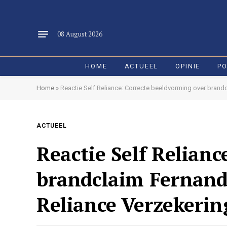
08 August 2026
HOME
ACTUEEL
OPINIE
PO
Home
»
Reactie Self Reliance: Correcte beeldvorming over brandc
ACTUEEL
Reactie Self Relian
brandclaim Fernande
Reliance Verzekeri