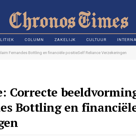
LITIEK
COLUMN
ZAKELIJK
CULTUUR
INTERN
laim Fernandes Bottling en financiële positieSelf Reliance Verzekeringen
ce: Correcte beeldvormin
s Bottling en financiële
ngen