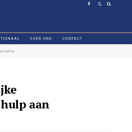
Facebook
ATIONAAL
OVER ONS
CONTACT
anisaties
jke
 hulp aan