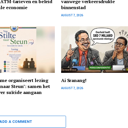
 ATM-tarieven en beleid
vanwege verkeersdrukte
ale economie
binnenstad
AUGUST 7, 2026
me organiseert lezing
Ai Sranang!
e naar Steun’: samen het
AUGUST 7, 2026
er suïcide aangaan
ADD A COMMENT