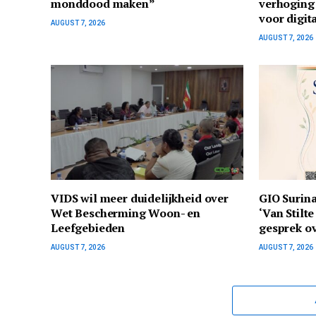
monddood maken”
verhoging
voor digit
AUGUST 7, 2026
AUGUST 7, 2026
VIDS wil meer duidelijkheid over
GIO Surina
Wet Bescherming Woon- en
‘Van Stilt
Leefgebieden
gesprek ov
AUGUST 7, 2026
AUGUST 7, 2026