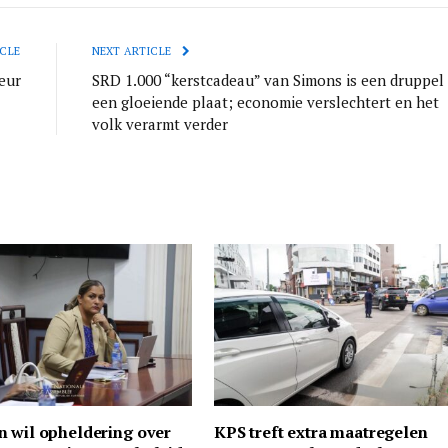
CLE
NEXT ARTICLE
eur
SRD 1.000 “kerstcadeau” van Simons is een druppel
een gloeiende plaat; economie verslechtert en het
volk verarmt verder
n wil opheldering over
KPS treft extra maatregelen