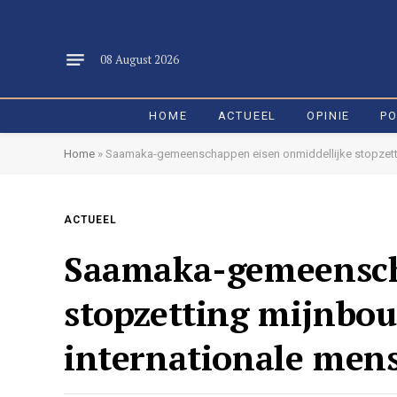
08 August 2026
HOME
ACTUEEL
OPINIE
PO
Home
»
Saamaka-gemeenschappen eisen onmiddellijke stopzettin
ACTUEEL
Saamaka-gemeensch
stopzetting mijnbou
internationale men