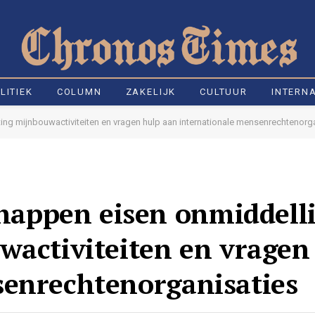
LITIEK
COLUMN
ZAKELIJK
CULTUUR
INTERN
g mijnbouwactiviteiten en vragen hulp aan internationale mensenrechtenorg
appen eisen onmiddelli
wactiviteiten en vragen
senrechtenorganisaties