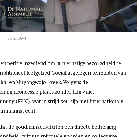
Foto: DNA
 petitie ingediend om hun ernstige bezorgdheid te
traditioneel leefgebied Goejaba, gelegen ten zuiden van
aaba- en Muyangwojo-kreek. Volgens de
n mijnconcessie plaats zonder hun vrije,
ng (FPIC), wat in strijd zou zijn met internationale
urinaams recht.
t de goudmijnactiviteiten een directe bedreiging
dheid, cultuur, spirituele waarden en collectieve