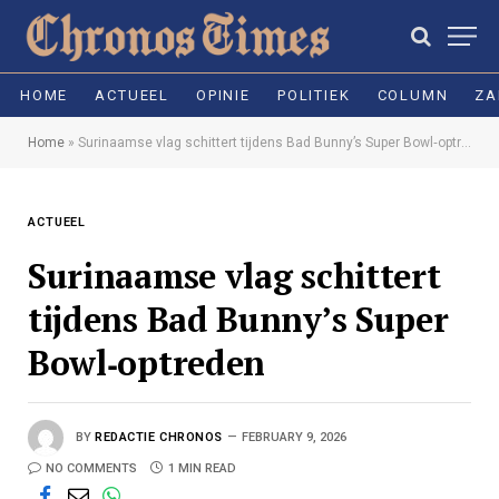
HOME
ACTUEEL
OPINIE
POLITIEK
COLUMN
ZA
Home
»
Surinaamse vlag schittert tijdens Bad Bunny’s Super Bowl‑optreden
ACTUEEL
Surinaamse vlag schittert
tijdens Bad Bunny’s Super
Bowl‑optreden
BY
REDACTIE CHRONOS
FEBRUARY 9, 2026
NO COMMENTS
1 MIN READ