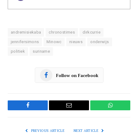
andremisiekaba
chronostimes
dirkcurrie
jennifersimons
Minowc
nieuws
onderwijs
politiek
suriname
Follow on Facebook
Facebook
Email
WhatsApp
PREVIOUS ARTICLE
NEXT ARTICLE