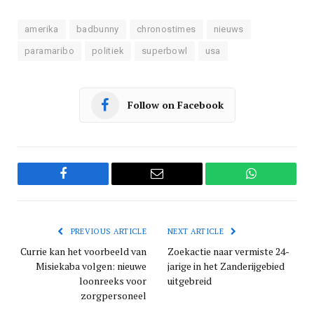
amerika
badbunny
chronostimes
nieuws
paramaribo
politiek
superbowl
usa
Follow on Facebook
Facebook
Email
WhatsApp
PREVIOUS ARTICLE
NEXT ARTICLE
Currie kan het voorbeeld van
Zoekactie naar vermiste 24-
Misiekaba volgen: nieuwe
jarige in het Zanderijgebied
loonreeks voor
uitgebreid
zorgpersoneel