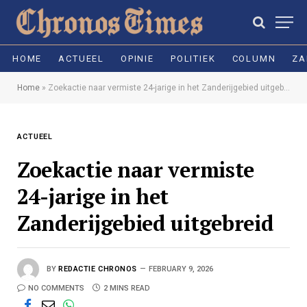
HOME
ACTUEEL
OPINIE
POLITIEK
COLUMN
ZA
Home
»
Zoekactie naar vermiste 24-jarige in het Zanderijgebied uitgebreid
ACTUEEL
Zoekactie naar vermiste
24-jarige in het
Zanderijgebied uitgebreid
BY
REDACTIE CHRONOS
FEBRUARY 9, 2026
NO COMMENTS
2 MINS READ