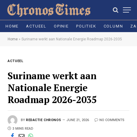
HOME
ACTUEEL
OPINIE
POLITIEK
COLUMN
ZA
Home
»
Suriname werkt aan Nationale Energie Roadmap 2026-2035
ACTUEEL
Suriname werkt aan
Nationale Energie
Roadmap 2026-2035
BY
REDACTIE CHRONOS
JUNE 21, 2026
NO COMMENTS
3 MINS READ