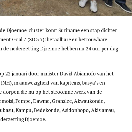
de Djoemoe-cluster komt Suriname een stap dichter
pment Goal 7 (SDG 7): betaalbare en betrouwbare
en de nederzetting Djoemoe hebben nu 24 uur per dag
op 22 januari door minister David Abiamofo van het
(NH), in aanwezigheid van kapiteins, basya’s en
e dorpen die nu op het stroomnetwerk van de
 Semoisi, Pempe, Dawme, Granslee, Akwaukonde,
saubasu, Kampu, Bedekonde, Asidonhopo, Akisiamau,
ederzetting Djoemoe.