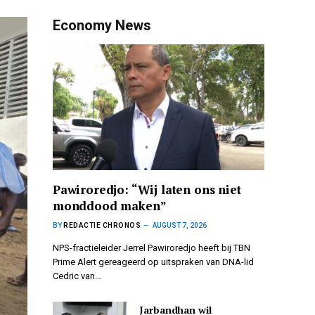
Economy News
Pawiroredjo: “Wij laten ons niet
monddood maken”
BY
REDACTIE CHRONOS
AUGUST 7, 2026
NPS-fractieleider Jerrel Pawiroredjo heeft bij TBN
Prime Alert gereageerd op uitspraken van DNA-lid
Cedric van…
Jarbandhan wil