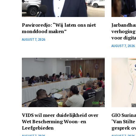
Pawiroredjo: “Wij laten ons niet
Jarbandha
monddood maken”
verhoging
voor digit
AUGUST 7, 2026
AUGUST 7, 2026
VIDS wil meer duidelijkheid over
GIO Surina
Wet Bescherming Woon- en
‘Van Stilt
Leefgebieden
gesprek ov