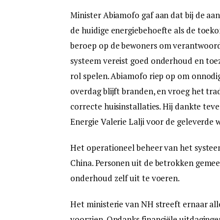
Minister Abiamofo gaf aan dat bij de aa
de huidige energiebehoefte als de toekom
beroep op de bewoners om verantwoord o
systeem vereist goed onderhoud en toez
rol spelen. Abiamofo riep op om onnodig
overdag blijft branden, en vroeg het tra
correcte huisinstallaties. Hij dankte te
Energie Valerie Lalji voor de geleverd
Het operationeel beheer van het systeem 
China. Personen uit de betrokken gemee
onderhoud zelf uit te voeren.
Het ministerie van NH streeft ernaar al
voorzien. Ondanks financiële uitdagingen