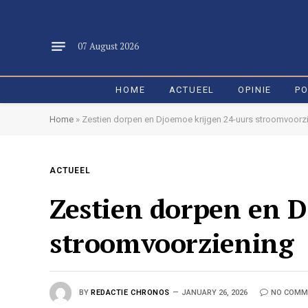
07 August 2026
HOME
ACTUEEL
OPINIE
PO
Home
»
Zestien dorpen en Djoemoe krijgen 24-uurs stroomvoorz
ACTUEEL
Zestien dorpen en D
stroomvoorziening
BY
REDACTIE CHRONOS
JANUARY 26, 2026
NO COMM