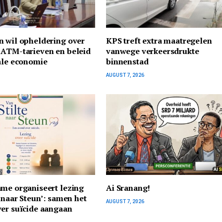
n wil opheldering over
KPS treft extra maatregelen
 ATM-tarieven en beleid
vanwege verkeersdrukte
ale economie
binnenstad
AUGUST 7, 2026
me organiseert lezing
Ai Sranang!
e naar Steun’: samen het
AUGUST 7, 2026
er suïcide aangaan