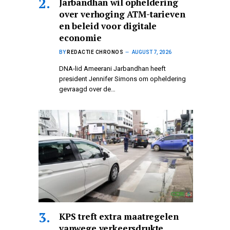
Jarbandhan wil opheldering
over verhoging ATM-tarieven
en beleid voor digitale
economie
BY
REDACTIE CHRONOS
AUGUST 7, 2026
DNA-lid Ameerani Jarbandhan heeft
president Jennifer Simons om opheldering
gevraagd over de…
KPS treft extra maatregelen
vanwege verkeersdrukte