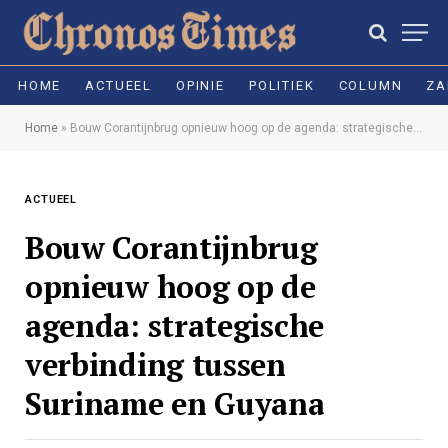
HOME
ACTUEEL
OPINIE
POLITIEK
COLUMN
ZA
Home
»
Bouw Corantijnbrug opnieuw hoog op de agenda: strategische verbinding tussen Suriname en Guyana
ACTUEEL
Bouw Corantijnbrug
opnieuw hoog op de
agenda: strategische
verbinding tussen
Suriname en Guyana