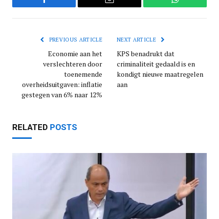
Facebook
Email
WhatsApp
PREVIOUS ARTICLE
NEXT ARTICLE
Economie aan het
KPS benadrukt dat
verslechteren door
criminaliteit gedaald is en
toenemende
kondigt nieuwe maatregelen
overheidsuitgaven: inflatie
aan
gestegen van 6% naar 12%
RELATED
POSTS