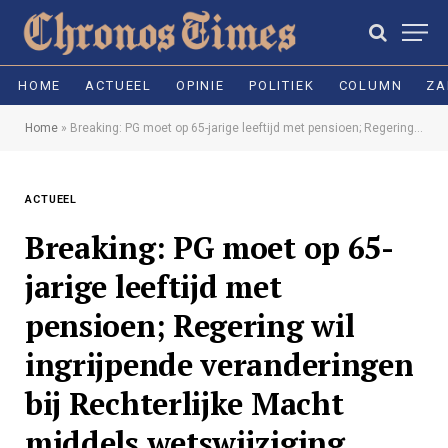
HOME
ACTUEEL
OPINIE
POLITIEK
COLUMN
ZA
Home
»
Breaking: PG moet op 65-jarige leeftijd met pensioen; Regering wil ingrijpende veranderingen bij Rechterlijke Macht middels wetswijziging
ACTUEEL
Breaking: PG moet op 65-
jarige leeftijd met
pensioen; Regering wil
ingrijpende veranderingen
bij Rechterlijke Macht
middels wetswijziging