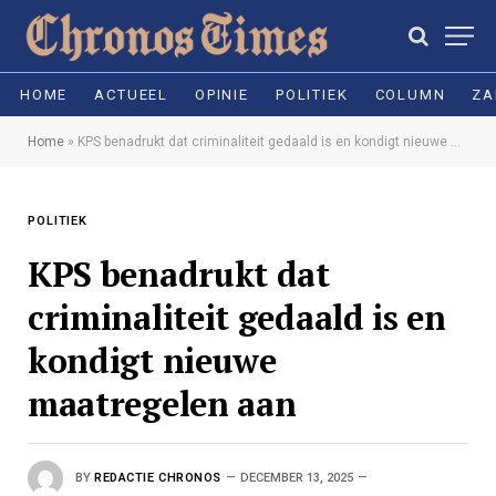
HOME
ACTUEEL
OPINIE
POLITIEK
COLUMN
ZA
Home
»
KPS benadrukt dat criminaliteit gedaald is en kondigt nieuwe maatregelen aan
POLITIEK
KPS benadrukt dat
criminaliteit gedaald is en
kondigt nieuwe
maatregelen aan
BY
REDACTIE CHRONOS
DECEMBER 13, 2025