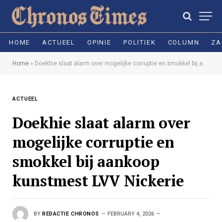
HOME
ACTUEEL
OPINIE
POLITIEK
COLUMN
ZA
Home
»
Doekhie slaat alarm over mogelijke corruptie en smokkel bij aankoop kunstmest LVV Nickerie
ACTUEEL
Doekhie slaat alarm over
mogelijke corruptie en
smokkel bij aankoop
kunstmest LVV Nickerie
BY
REDACTIE CHRONOS
FEBRUARY 4, 2026