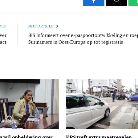
Facebook
Email
CLE
NEXT ARTICLE
ver
BIS informeert over e-paspoortontwikkeling en roe
act
Surinamers in Oost-Europa op tot registratie
n wil opheldering over
KPS treft extra maatregelen