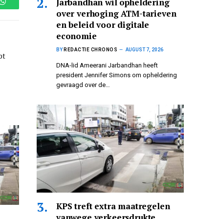
Jarbandhan wil opheldering
WhatsApp
over verhoging ATM-tarieven
en beleid voor digitale
economie
BY
REDACTIE CHRONOS
AUGUST 7, 2026
pt
DNA-lid Ameerani Jarbandhan heeft
president Jennifer Simons om opheldering
gevraagd over de…
KPS treft extra maatregelen
vanwege verkeersdrukte