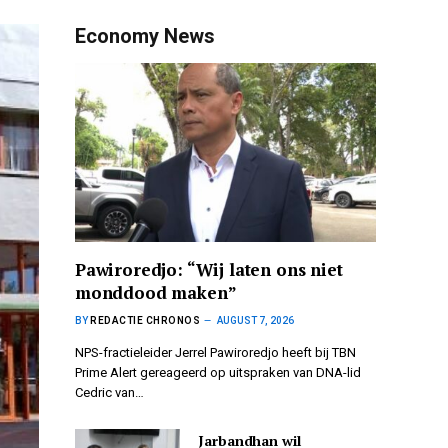
Economy News
Pawiroredjo: “Wij laten ons niet
monddood maken”
BY
REDACTIE CHRONOS
AUGUST 7, 2026
NPS-fractieleider Jerrel Pawiroredjo heeft bij TBN
Prime Alert gereageerd op uitspraken van DNA-lid
Cedric van…
Jarbandhan wil