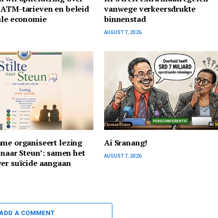
 ATM-tarieven en beleid
vanwege verkeersdrukte
ale economie
binnenstad
AUGUST 7, 2026
me organiseert lezing
Ai Sranang!
e naar Steun’: samen het
AUGUST 7, 2026
er suïcide aangaan
ADD A COMMENT