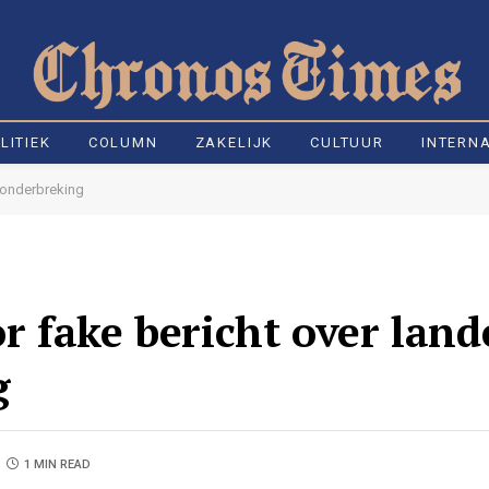
LITIEK
COLUMN
ZAKELIJK
CULTUUR
INTERN
monderbreking
 fake bericht over lande
g
1 MIN READ