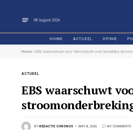
08 August 2026
HOME
ACTUEEL
OPINIE
PO
Home
»
EBS waarschuwt voor fake bericht over landelijke stroo
ACTUEEL
EBS waarschuwt voor
stroomonderbrekin
BY
REDACTIE CHRONOS
MAY 8, 2026
NO COMMENTS