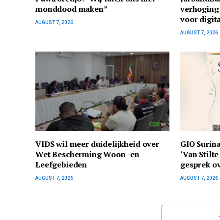
monddood maken”
verhoging
voor digit
AUGUST 7, 2026
AUGUST 7, 2026
VIDS wil meer duidelijkheid over
GIO Surina
Wet Bescherming Woon- en
‘Van Stilt
Leefgebieden
gesprek ov
AUGUST 7, 2026
AUGUST 7, 2026