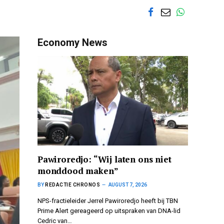
Economy News
Pawiroredjo: “Wij laten ons niet
monddood maken”
BY
REDACTIE CHRONOS
AUGUST 7, 2026
NPS-fractieleider Jerrel Pawiroredjo heeft bij TBN
Prime Alert gereageerd op uitspraken van DNA-lid
Cedric van…