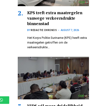
KPS treft extra maatregelen
vanwege verkeersdrukte
binnenstad
BY
REDACTIE CHRONOS
AUGUST 7, 2026
Het Korps Politie Suriname (KPS) heeft extra
maatregelen getroffen om de
verkeersdrukte…
WhatsApp
VIDS wil meer duidelijkheid