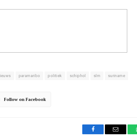
ieuws
paramaribo
politiek
schiphol
slm
suriname
Follow on Facebook
Facebook
Email