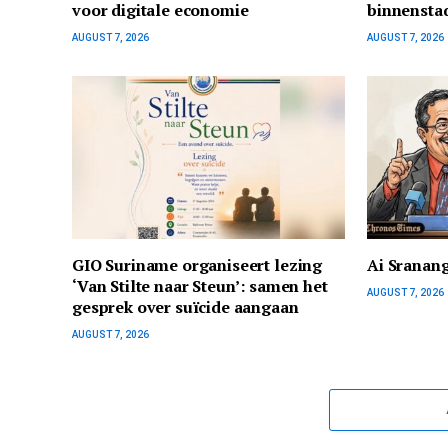
voor digitale economie
binnensta
AUGUST 7, 2026
AUGUST 7, 2026
GIO Suriname organiseert lezing
Ai Sranan
‘Van Stilte naar Steun’: samen het
AUGUST 7, 2026
gesprek over suïcide aangaan
AUGUST 7, 2026