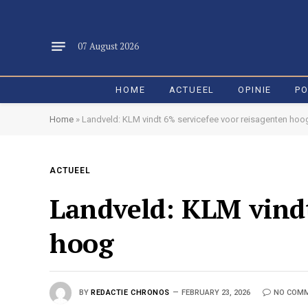
07 August 2026
HOME
ACTUEEL
OPINIE
PO
Home
»
Landveld: KLM vindt 6% servicefee voor reisagenten hoo
ACTUEEL
Landveld: KLM vindt
hoog
BY
REDACTIE CHRONOS
FEBRUARY 23, 2026
NO COM