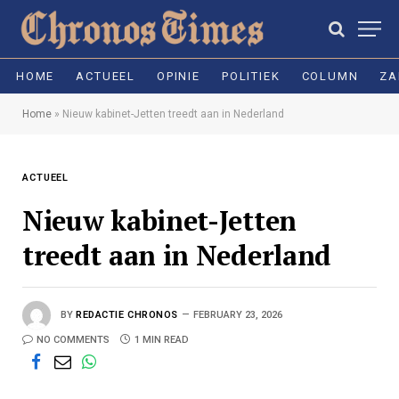
HOME
ACTUEEL
OPINIE
POLITIEK
COLUMN
ZA
Home
»
Nieuw kabinet-Jetten treedt aan in Nederland
ACTUEEL
Nieuw kabinet-Jetten
treedt aan in Nederland
BY
REDACTIE CHRONOS
FEBRUARY 23, 2026
NO COMMENTS
1 MIN READ