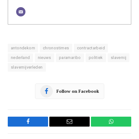
antondekom
chronostimes
contractarbeid
nederland
nieuws
paramaribo
politiek
slavernij
slavernijverleden
Follow on Facebook
Facebook
Email
WhatsApp