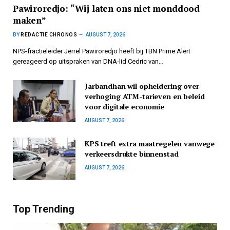
Pawiroredjo: “Wij laten ons niet monddood
maken”
BY
REDACTIE CHRONOS
AUGUST 7, 2026
NPS-fractieleider Jerrel Pawiroredjo heeft bij TBN Prime Alert
gereageerd op uitspraken van DNA-lid Cedric van…
Jarbandhan wil opheldering over
verhoging ATM-tarieven en beleid
voor digitale economie
AUGUST 7, 2026
KPS treft extra maatregelen vanwege
verkeersdrukte binnenstad
AUGUST 7, 2026
Top Trending