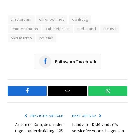
amsterdam
chronostimes
denhaag
jennifersimons
kabinetjetten
nederland
nieuws
paramaribo
politiek
Follow on Facebook
Facebook
Email
WhatsApp
PREVIOUS ARTICLE
NEXT ARTICLE
Anton de Kom, de strijder
Landveld: KLM vindt 6%
tegen onderdrukking: 128
servicefee voor reisagenten